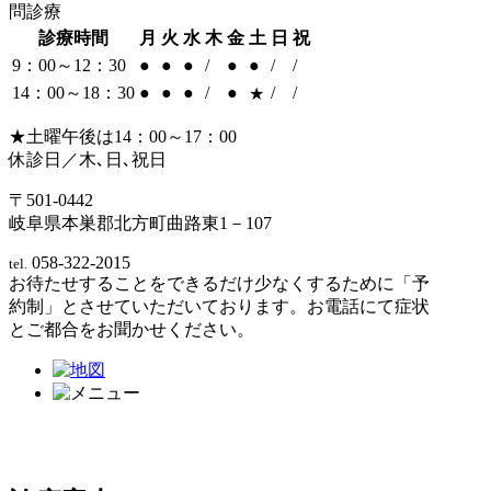
問診療
診療時間
月
火
水
木
金
土
日
祝
9：00～12：30
●
●
●
/
●
●
/
/
14：00～18：30
●
●
●
/
●
/
/
★
★土曜午後は14：00～17：00
休診日／木､日､祝日
〒501-0442
岐阜県本巣郡北方町曲路東1－107
058-322-2015
tel.
お待たせすることをできるだけ少なくするために「予
約制」とさせていただいております。お電話にて症状
とご都合をお聞かせください。