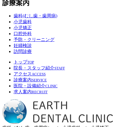
診療案内
歯科(むし歯・歯周病)
小児歯科
小児矯正
口腔外科
予防・クリーニング
妊婦検診
訪問診療
トップ
TOP
院長・スタッフ紹介
STAFF
アクセス
ACCESS
診療案内
SERVICE
医院・設備紹介
CLINIC
求人案内
RECRUIT