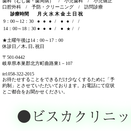
歯科（むし歯・歯周病） / 小児歯科 / 小児矯正
口腔外科 / 予防・クリーニング / 訪問診療
診療時間
月
火
水
木
金
土
日
祝
9：00～12：30
●
●
●
/
●
●
/
/
14：00～18：30
●
●
●
/
●
/
/
★
★土曜午後は14：00～17：00
休診日／木､日､祝日
〒501-0442
岐阜県本巣郡北方町曲路東1－107
tel.
058-322-2015
お待たせすることをできるだけ少なくするために「予
約制」とさせていただいております。お電話にて症状
とご都合をお聞かせください。