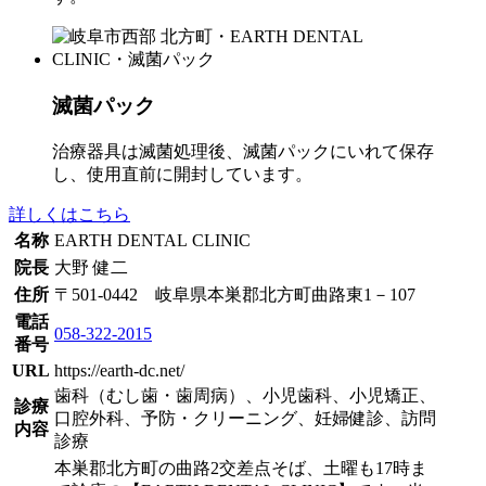
滅菌パック
治療器具は滅菌処理後、滅菌パックにいれて保存
し、使用直前に開封しています。
詳しくはこちら
名称
EARTH DENTAL CLINIC
院長
大野 健二
住所
〒501-0442 岐阜県本巣郡北方町曲路東1－107
電話
058-322-2015
番号
URL
https://earth-dc.net/
歯科（むし歯・歯周病）、小児歯科、小児矯正、
診療
口腔外科、予防・クリーニング、妊婦健診、訪問
内容
診療
本巣郡北方町の曲路2交差点そば、土曜も17時ま