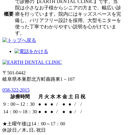
で診療の【EARTH DENTAL CLINIC】です。当
院は小さなお子様からシニアの方まで、幅広い診
概要
療を行っています。院内にはキッズスペースを完
備し、バリアフリー設計を採用。大型モニターを
使った丁寧でわかりやすい説明を心がけていま
す。
〒501-0442
岐阜県本巣郡北方町曲路東1－107
058-322-2015
診療時間
月
火
水
木
金
土
日
祝
9：00～12：30
●
●
●
/
●
●
/
/
14：00～18：30
●
●
●
/
●
/
/
★
★土曜午後は14：00～17：00
休診日／木､日､祝日